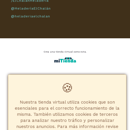
/ElChalánHeladería
@HeladeríaElChalán
@heladeriaelchalan
Crea una tienda virtual como esta.
🍪
Cannot find widget.
Free Website Widget
Nuestra tienda virtual utiliza cookies que son
esenciales para el correcto funcionamiento de la
misma. También utilizamos cookies de terceros
para analizar nuestro tráfico y personalizar
nuestros anuncios. Para más información revise