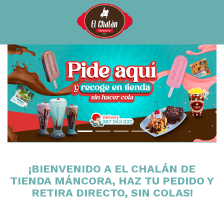
×0
Previous
Next
¡BIENVENIDO A EL CHALÁN DE
TIENDA MÁNCORA, HAZ TU PEDIDO Y
RETIRA DIRECTO, SIN COLAS!